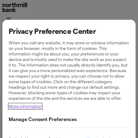
Privacy Preference Center
Produkterbjudande
16 Oct 2025
When you visit any website, it may store or retrieve information
on your browser, mostly in the form of cookies. This
Northmill Bank
information might be about you, your preferences or your
device and is mostly used to make the site work as you expect
it to. The information does not usually directly identify you, but
lanserar
it can give you a more personalized web experience. Because
we respect your right to privacy, you can choose not to allow
some types of cookies. Click on the different category
bolåneprodukter
headings to find out more and change our default settings.
However, blocking some types of cookies may impact your
experience of the site and the services we are able to offer.
More information
Manage Consent Preferences