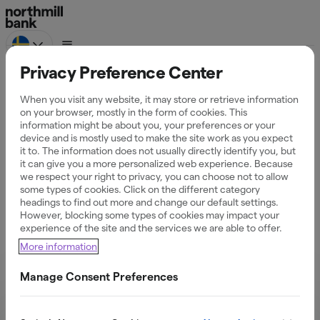
Privacy Preference Center
Pressmeddelande
27 May 2026
When you visit any website, it may store or retrieve information
on your browser, mostly in the form of cookies. This
Northmill
information might be about you, your preferences or your
device and is mostly used to make the site work as you expect
it to. The information does not usually directly identify you, but
integrerar med
it can give you a more personalized web experience. Because
we respect your right to privacy, you can choose not to allow
some types of cookies. Click on the different category
SEPA: möjliggör
headings to find out more and change our default settings.
However, blocking some types of cookies may impact your
smidiga
experience of the site and the services we are able to offer.
More information
eurobetalningar
Manage Consent Preferences