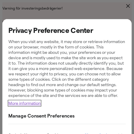
Varning för investeringsbedrägerier!
Bedragare sprider falska investeringserbjudanden via telefon, sms, e-post
och sociala medier. De lovar ofta hög avkastning med låg eller ingen risk
Privacy Preference Center
och försöker få dig att investera snabbt eller lämna ut känsliga uppgifter.
Investera aldrig efter uppmaningar från okända personer eller oombedda
When you visit any website, it may store or retrieve information
investeringstips. Kontrollera alltid företaget och erbjudandet innan du
on your browser, mostly in the form of cookies. This
investerar.
information might be about you, your preferences or your
device and is mostly used to make the site work as you expect
Observera: Vi har inga samarbeten med andra investeringsplattformar
it to. The information does not usually directly identify you, but
eller tredje parter som erbjuder investeringar i vårt namn. Om någon
påstår sig representera oss eller hänvisar till ett samarbete med oss ska
it can give you a more personalized web experience. Because
du vara extra försiktig.
we respect your right to privacy, you can choose not to allow
some types of cookies. Click on the different category
headings to find out more and change our default settings.
However, blocking some types of cookies may impact your
experience of the site and the services we are able to offer.
More information
Välkommen till vår
Manage Consent Preferences
hjälpsida