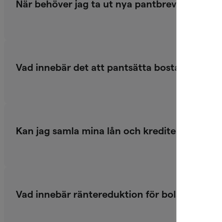
När behöver jag ta ut nya pantbrev?
Vad innebär det att pantsätta bostaden?
Kan jag samla mina lån och krediter i ett bol
Vad innebär räntereduktion för bolån?