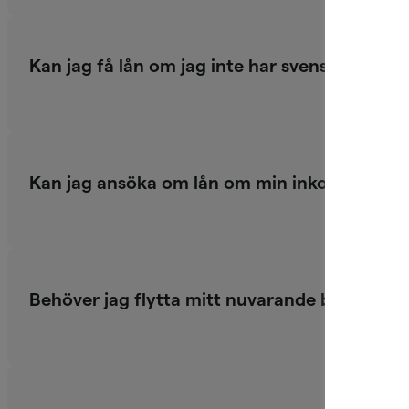
Kan jag få lån om jag inte har svenskt per
Kan jag ansöka om lån om min inkomst är i u
Behöver jag flytta mitt nuvarande bolån för a