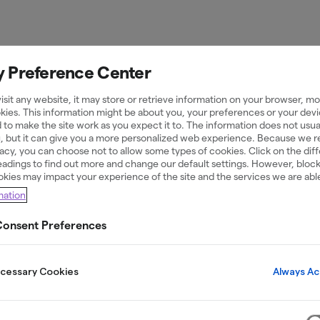
y Preference Center
sit any website, it may store or retrieve information on your browser, mos
r
kies. This information might be about you, your preferences or your devi
 to make the site work as you expect it to. The information does not usual
u, but it can give you a more personalized web experience. Because we 
ivacy, you can choose not to allow some types of cookies. Click on the dif
adings to find out more and change our default settings. However, bloc
okies may impact your experience of the site and the services we are able
mation
onsent Preferences
Allmän information
Always Ac
Lånevillkor
ecessary Cookies
Bolån och säkerhet