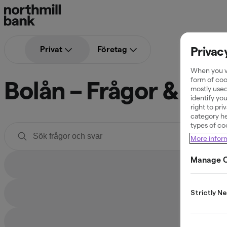
Privac
Bolån
Privat
Företag
When you vi
Bolån – Frågor & Sva
form of coo
mostly used
identify yo
right to pr
category he
types of co
More infor
Filtrera efter kategori
Manage C
Strictly N