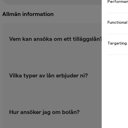
Performan
Allmän information
Functional
Vem kan ansöka om ett tilläggslån?
Targeting
Vilka typer av lån erbjuder ni?
Hur ansöker jag om bolån?