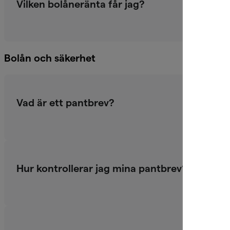
Vilken bolåneränta får jag?
Bolån och säkerhet
Vad är ett pantbrev?
Hur kontrollerar jag mina pantbrev?