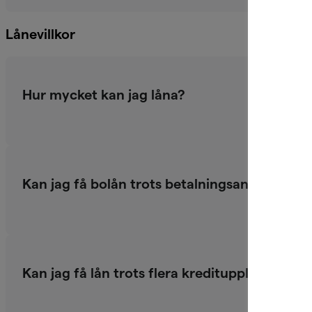
Lånevillkor
Hur mycket kan jag låna?
Kan jag få bolån trots betalningsanmärkning
Kan jag få lån trots flera kreditupplysningar?