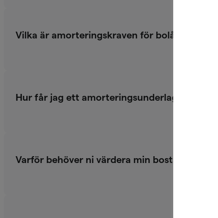
Vilka är amorteringskraven för bolån?
Hur får jag ett amorteringsunderlag?
Varför behöver ni värdera min bostad?