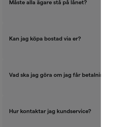
Måste alla ägare stå på lånet?
Kan jag köpa bostad via er?
Vad ska jag göra om jag får betalningssvårig
Hur kontaktar jag kundservice?