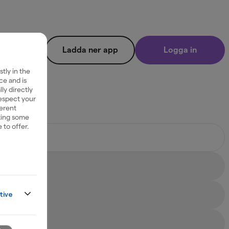
Ladda ner app
Logga in
tly in the
ce and is
ly directly
respect your
ferent
king some
 to offer.
tive