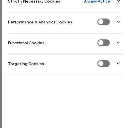
Always Active
Strictly Necessary Cookies
Dödsbo
Klagomål
Performance & Analytics Cookies
Mot penningtvätt
Functional Cookies
Credway
Kontakta oss
Targeting Cookies
Vad har ni för telefonnummer?
Vad har ni för e-postadress?