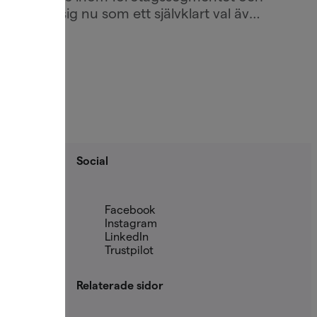
etablerar sig nu som ett självklart val även
för större bolag.
Social
Facebook
Instagram
LinkedIn
Trustpilot
Relaterade sidor