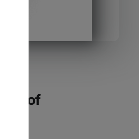
ond
ting of
olm