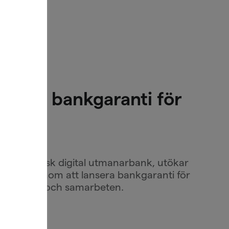
nserar bankgaranti för
ande nordisk digital utmanarbank, utökar
 företag genom att lansera bankgaranti för
het i avtal och samarbeten.