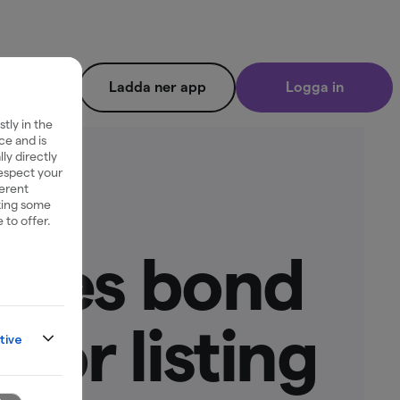
Ladda ner app
Logga in
tly in the
ce and is
ly directly
respect your
ferent
king some
 to offer.
ishes bond
for listing
tive