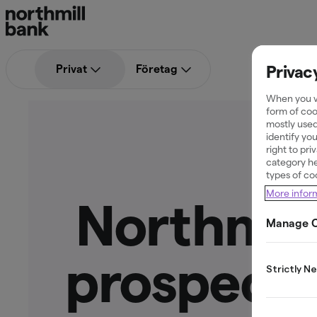
Privac
Privat
Företag
When you vi
form of coo
mostly used
identify yo
right to pr
category he
types of co
More infor
Northmill
Manage C
prospectus
Strictly N