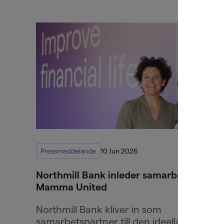
Pressmeddelande
10 Jun 2026
Northmill Bank inleder samarbete med
Mamma United
Northmill Bank kliver in som
samarbetspartner till den ideella