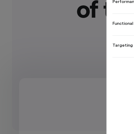
of th
Performan
Functional
Targeting