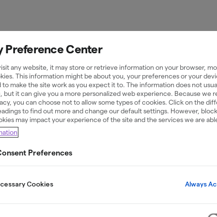
y Preference Center
sit any website, it may store or retrieve information on your browser, mos
kies. This information might be about you, your preferences or your devi
 to make the site work as you expect it to. The information does not usual
Nyheter
11 Jul 2019
u, but it can give you a more personalized web experience. Because we 
ivacy, you can choose not to allow some types of cookies. Click on the dif
adings to find out more and change our default settings. However, bloc
okies may impact your experience of the site and the services we are able
mation
 Group publ
onsent Preferences
 and applies 
Always Ac
ecessary Cookies