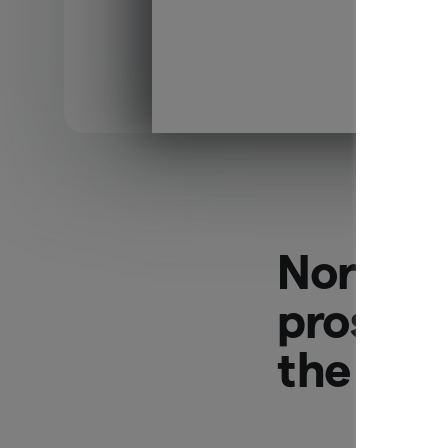
Northmi
prospect
the bon