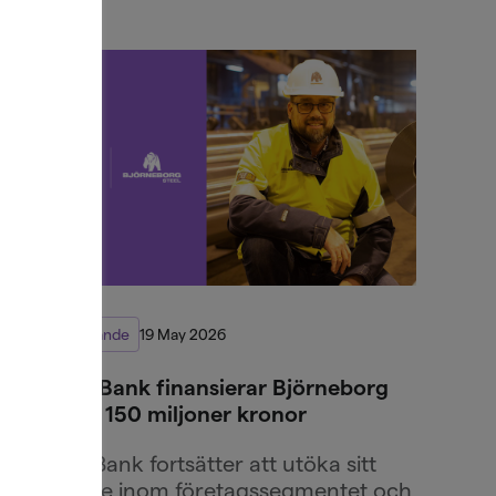
Pressmeddelande
19 May 2026
Northmill Bank finansierar Björneborg
Steel med 150 miljoner kronor
Northmill Bank fortsätter att utöka sitt
erbjudande inom företagssegmentet och