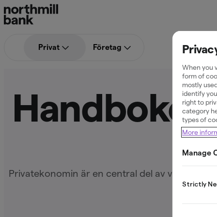
Privac
Privat
Företag
When you vi
form of coo
mostly used
Handboken i
identify yo
right to pr
category he
types of co
More infor
Manage C
Privatekonomin är en central del av vår trygghet
Strictly N