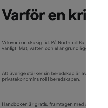
Varför en kris
Vi lever i en skakig tid. På Northmill Bank brinne
vanligt. Mat, vatten och el är grundläggande de
Att Sverige stärker sin beredskap är avgörande f
privatekonomins roll i beredskapen.
Handboken är gratis, framtagen med stöd i forskn