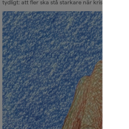
tydligt: att fler ska stå starkare när krisen komme