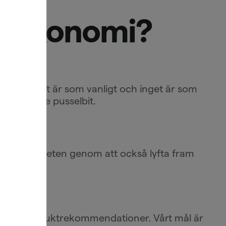
atekonomi?
både när allt är som vanligt och inget är som
 avgörande pusselbit.
ra till helheten genom att också lyfta fram
ler inga produktrekommendationer. Vårt mål är