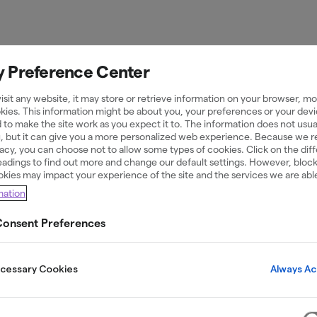
y Preference Center
Ekonomiskt stabil i en skakig tid
sit any website, it may store or retrieve information on your browser, mos
kies. This information might be about you, your preferences or your devi
 to make the site work as you expect it to. The information does not usual
 finansiell k
u, but it can give you a more personalized web experience. Because we 
ivacy, you can choose not to allow some types of cookies. Click on the dif
adings to find out more and change our default settings. However, bloc
okies may impact your experience of the site and the services we are able
mation
onsent Preferences
. Med Sveriges första handbok i finansiell krisber
stå starkare när livet skakas om.
Always Ac
ecessary Cookies
Ladda ner handboken