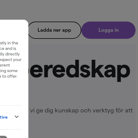
Ladda ner app
Logga in
tly in the
ce and is
ly directly
risberedskap
respect your
ferent
king some
 to offer.
edskap vill vi ge dig kunskap och verktyg för att
tive