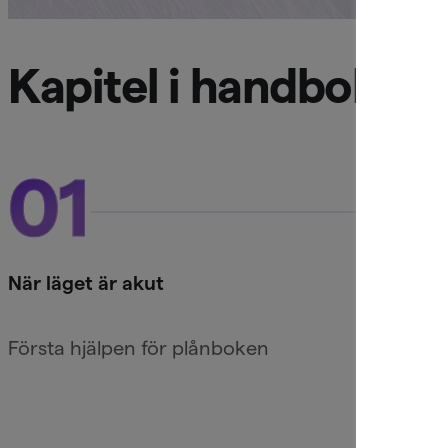
Kapitel i handboken
01
0
När läget är akut
När v
Första hjälpen för plånboken
Krig, 