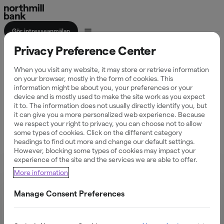
Gör intresseanmälan
Privacy Preference Center
Bolån
05 Feb 2026
When you visit any website, it may store or retrieve information
on your browser, mostly in the form of cookies. This
Nya bolåneregler
information might be about you, your preferences or your
device and is mostly used to make the site work as you expect
it to. The information does not usually directly identify you, but
från 1 april 2026 –
it can give you a more personalized web experience. Because
we respect your right to privacy, you can choose not to allow
some types of cookies. Click on the different category
vad betyder det
headings to find out more and change our default settings.
However, blocking some types of cookies may impact your
för dig?
experience of the site and the services we are able to offer.
More information
Manage Consent Preferences