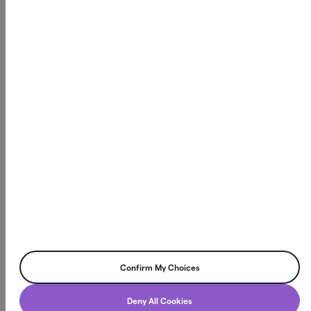
stabilitet och konsumentskydd. Läs mer på
fi.se
Northmill Bank AB
Box 3616, 103 59 Stockholm
Org.nr. 556709-4866
©2026 Northmill Bank AB. All rights reserved.
Confirm My Choices
Deny All Cookies