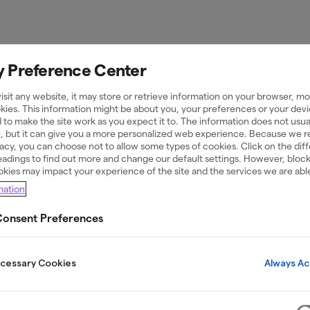
y Preference Center
sit any website, it may store or retrieve information on your browser, mos
kies. This information might be about you, your preferences or your devi
 to make the site work as you expect it to. The information does not usual
Bolån
26 May 2026
u, but it can give you a more personalized web experience. Because we 
ivacy, you can choose not to allow some types of cookies. Click on the dif
adings to find out more and change our default settings. However, bloc
okies may impact your experience of the site and the services we are able
mation
klista inför 
onsent Preferences
Always Ac
ecessary Cookies