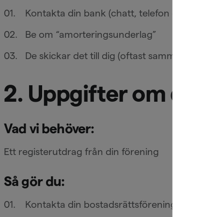
Kontakta din bank (chatt, telefon eller app)
Be om “amorteringsunderlag”
De skickar det till dig (oftast samma dag)
2. Uppgifter om din b
Vad vi behöver:
Ett registerutdrag från din förening
Så gör du:
Kontakta din bostadsrättsförening eller förv