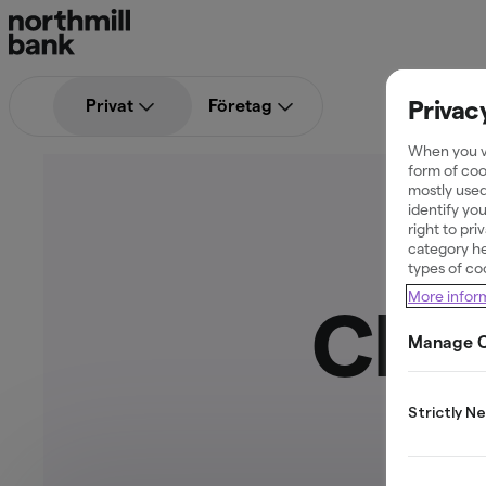
Privac
Privat
Företag
When you vi
form of coo
mostly used
identify yo
right to pr
category he
types of co
More infor
Chec
Manage C
Strictly N