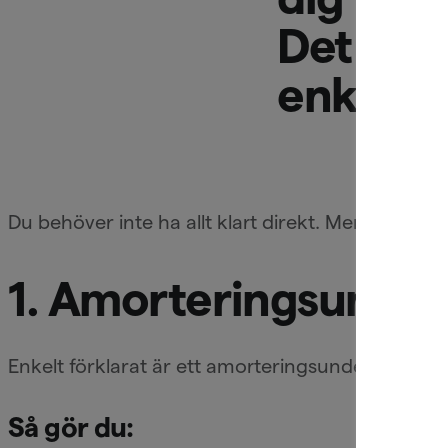
Det gör
enklare 
Du behöver inte ha allt klart direkt. Men om du h
1. Amorteringsunder
Enkelt förklarat är ett amorteringsunderlag ett 
Så gör du: