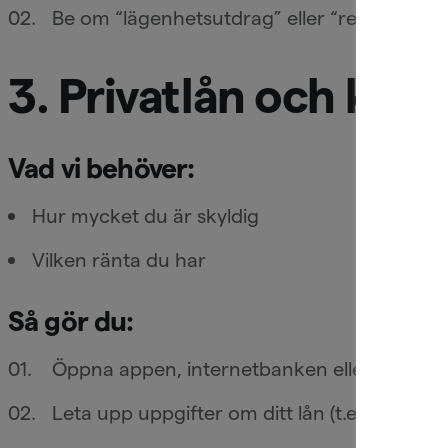
Be om “lägenhetsutdrag” eller “registerutd
3. Privatlån och kred
Vad vi behöver:
Hur mycket du är skyldig
Vilken ränta du har
Så gör du:
Öppna appen, internetbanken eller hemsida
Leta upp uppgifter om ditt lån (t.ex. saldo o