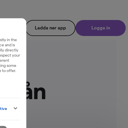
Ladda ner app
Logga in
tly in the
ce and is
ly directly
respect your
ferent
king some
 to offer.
bolån
tive