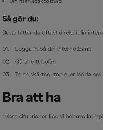
Din månadskostnad
Så gör du:
Detta hittar du oftast direkt i din internetbank el
Logga in på din internetbank
Gå till ditt bolån
Ta en skärmdump eller ladda ner senaste av
Bra att ha
I vissa situationer kan vi behöva komplettera med 