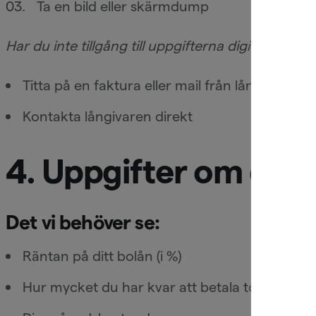
Ta en bild eller skärmdump
Har du inte tillgång till uppgifterna digitalt kan du
Titta på en faktura eller mail från långivaren
Kontakta långivaren direkt
4. Uppgifter om ditt
Det vi behöver se:
Räntan på ditt bolån (i %)
Hur mycket du har kvar att betala totalt (din 