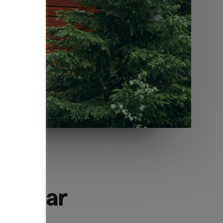
ntaktar
aker.