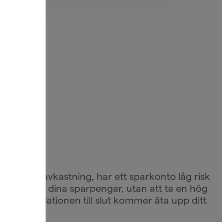
r ett
rande
elt.
ll en högre avkastning, har ett sparkonto låg risk
kastning på dina sparpengar, utan att ta en hög
a, där inflationen till slut kommer äta upp ditt