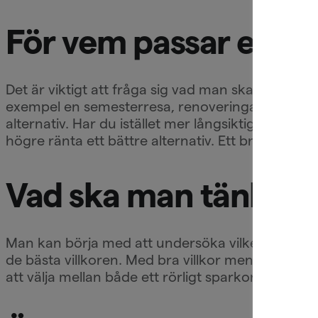
För vem passar ett s
Det är viktigt att fråga sig vad man ska ha penga
exempel en semesterresa, renoveringar i hushålle
alternativ. Har du istället mer långsiktiga sparmå
högre ränta ett bättre alternativ. Ett bra tips är 
Vad ska man tänka p
Man kan börja med att undersöka vilken aktör s
de bästa villkoren. Med bra villkor menar jag sa
att välja mellan både ett rörligt sparkonto och et