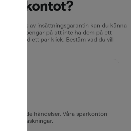
 lönekontot?
onto omfattas av insättningsgarantin kan du känna
et förlorar pengar på att inte ha dem på ett
konto med ett par klick. Bestäm vad du vill
och oväntade händelser. Våra sparkonton
 utan överraskningar.