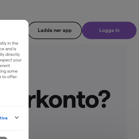
Ladda ner app
Logga in
tly in the
ce and is
ly directly
respect your
ferent
king some
 to offer.
sparkonto?
tive