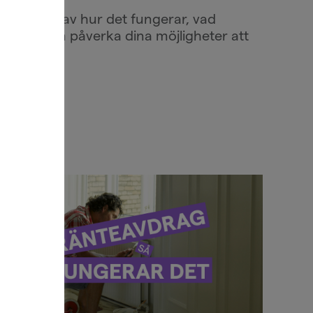
enomgång av hur det fungerar, vad
ad som kan påverka dina möjligheter att