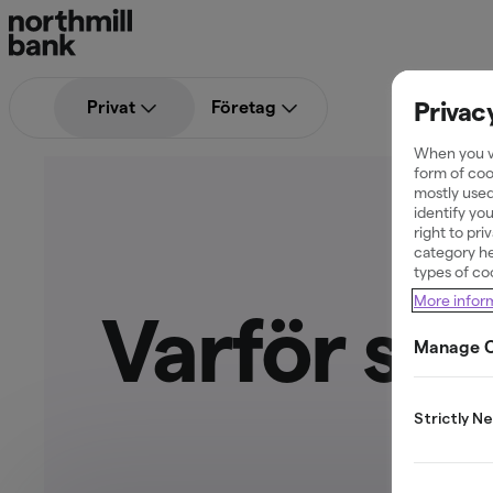
Privac
Privat
Företag
When you vi
form of coo
mostly used
identify yo
right to pr
category he
types of co
More infor
Varför sk
Manage C
Strictly N