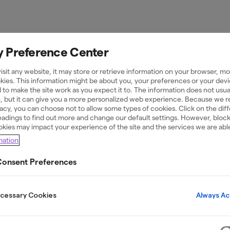
y Preference Center
sit any website, it may store or retrieve information on your browser, mos
kies. This information might be about you, your preferences or your devi
 to make the site work as you expect it to. The information does not usual
Privatekonomi
23 Jul 2020
u, but it can give you a more personalized web experience. Because we 
ivacy, you can choose not to allow some types of cookies. Click on the dif
adings to find out more and change our default settings. However, bloc
okies may impact your experience of the site and the services we are able
mation
a man ha ett 
onsent Preferences
Always Ac
ecessary Cookies