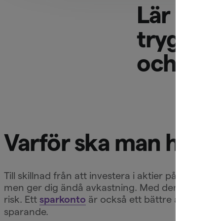
Lär dig 
tryggt a
och hur
Varför ska man ha et
Till skillnad från att investera i aktier på börse
men ger dig ändå avkastning. Med den statliga in
risk. Ett
är också ett bättre alternativ 
sparkonto
sparande.