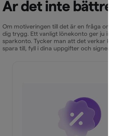
Är det inte bättre a
Om motiveringen till det är en fråga om trygghet
dig trygg. Ett vanligt lönekonto ger ju inte helle
sparkonto. Tycker man att det verkar krångligt a
spara till, fyll i dina uppgifter och signera med B