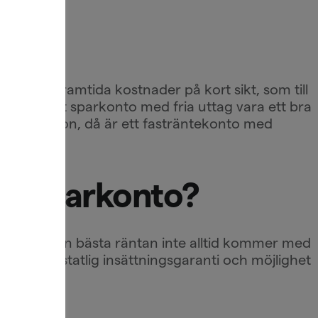
t täcka framtida kostnader på kort sikt, som till
ett rörligt sparkonto med fria uttag vara ett bra
ler din pension, då är ett fasträntekonto med
tt sparkonto?
nke att den bästa räntan inte alltid kommer med
an göra, statlig insättningsgaranti och möjlighet
ögre ränta.