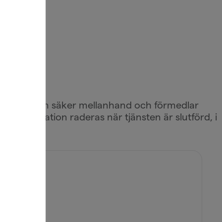
ör tjänsten
gerar som en säker mellanhand och förmedlar
l information raderas när tjänsten är slutförd, i