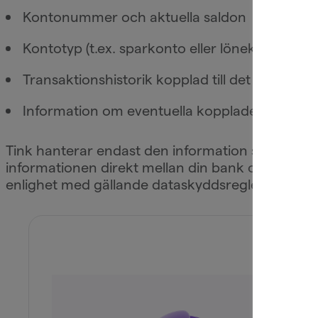
Kontonummer och aktuella saldon
Kontotyp (t.ex. sparkonto eller lönekonto)
Transaktionshistorik kopplad till det aktuella 
Information om eventuella kopplade produkter, 
Tink hanterar endast den information som behövs
informationen direkt mellan din bank och oss. In
enlighet med gällande dataskyddsregler (GDPR).