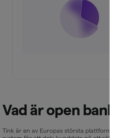
Vad är open banking 
Tink är en av Europas största plattformar för o
system för att dela kunddata på ett säkert och s