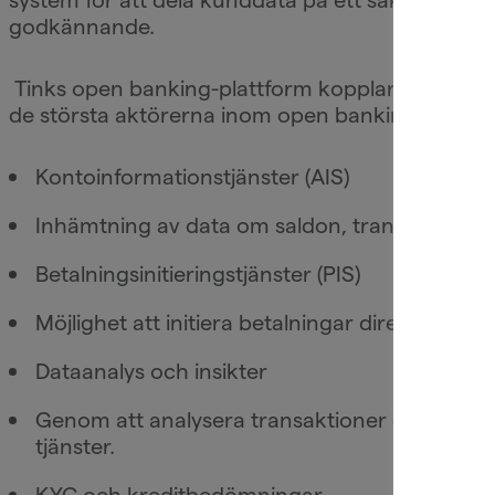
godkännande.
Tinks open banking-plattform kopplar idag ihop öv
de största aktörerna inom open banking i Europa
Kontoinformationstjänster (AIS)
Inhämtning av data om saldon, transaktioner 
Betalningsinitieringstjänster (PIS)
Möjlighet att initiera betalningar direkt från e
Dataanalys och insikter
Genom att analysera transaktioner och beteen
tjänster.
KYC och kreditbedömningar