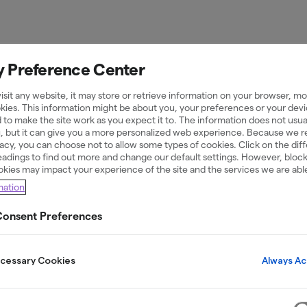
y Preference Center
sit any website, it may store or retrieve information on your browser, mos
kies. This information might be about you, your preferences or your devi
 to make the site work as you expect it to. The information does not usual
Guider
07 Mar 2025
u, but it can give you a more personalized web experience. Because we 
ivacy, you can choose not to allow some types of cookies. Click on the dif
adings to find out more and change our default settings. However, bloc
okies may impact your experience of the site and the services we are able
mation
nk och vad a
onsent Preferences
för?
Always Ac
ecessary Cookies