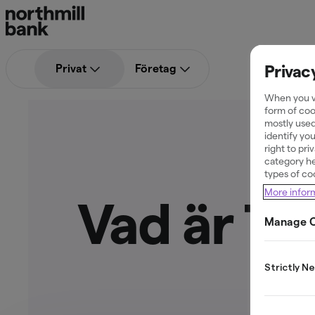
Privac
Privat
Företag
When you vi
form of coo
mostly used
identify yo
right to pr
category he
types of co
More infor
Vad är Ti
Manage C
Strictly N