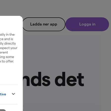
Ladda ner app
Logga in
tly in the
ce and is
ly directly
respect your
ferent
king some
 to offer.
nvänds det
tive