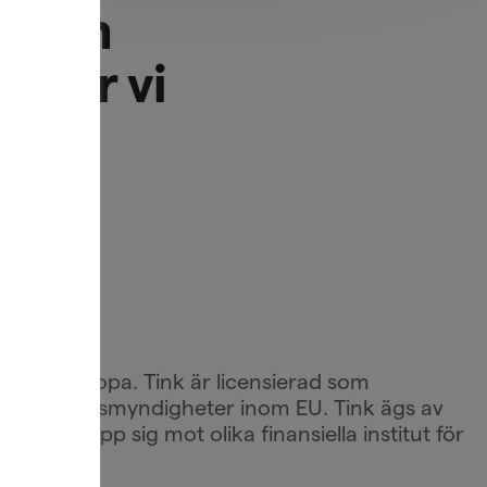
 open
h hur vi
a
v
ing i Europa. Tink är licensierad som
vanta tillsynsmyndigheter inom EU. Tink ägs av
koppla upp sig mot olika finansiella institut för