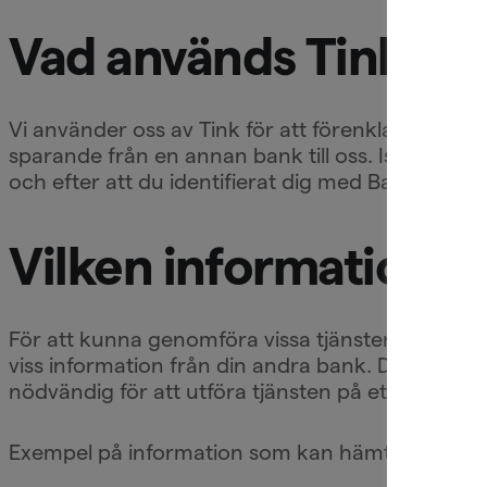
Vad används Tink till
Vi använder oss av Tink för att förenkla vissa tjä
sparande från en annan bank till oss. Istället f
och efter att du identifierat dig med BankID ell
Vilken information h
För att kunna genomföra vissa tjänster, som att f
viss information från din andra bank. Det sker 
nödvändig för att utföra tjänsten på ett korrekt 
Exempel på information som kan hämtas är: