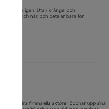
ch använda igen. Utan krångel och
ill ta ut och när, och betalar bara för
n?
er och andra finansiella aktörer öppnar upp sina
eringsgränssnitt) och sker alltid med kundens