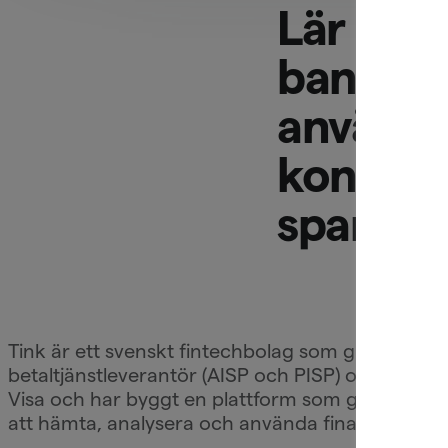
Lär dig 
banking
använder
kontoöve
sparand
Tink är ett svenskt fintechbolag som grundades 
betaltjänstleverantör (AISP och PISP) och står u
Visa och har byggt en plattform som gör det möjli
att hämta, analysera och använda finansiell data