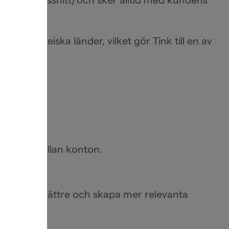
0 europeiska länder, vilket gör Tink till en av
ta pengar mellan konton.
na kunder bättre och skapa mer relevanta