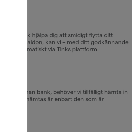
nks teknik hjälpa dig att smidigt flytta ditt
 konton och saldon, kan vi – med ditt godkännande
onen automatiskt via Tinks plattform.
ån en annan bank, behöver vi tillfälligt hämta in
ationen som hämtas är enbart den som är