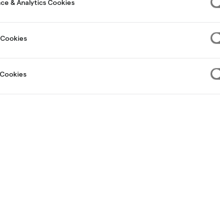
ce & Analytics Cookies
 Cookies
1,00 % i sparränta
Reseförsäkring ingår
0 k
 Cookies
äs mer om bankkortet
Skaffa kortet & få 101 
äknas baserat på alla omdömen hos Trustpilot, med beaktande av aktual
thmill bjuder slumpmässigt in kunder som har kontaktat kundservice gällan
m de har att lämna omdömen, dessa markeras som verifierade. Andra om
kontrolleras inte.
Fullständiga villkor för kortkampanjen, se
här.