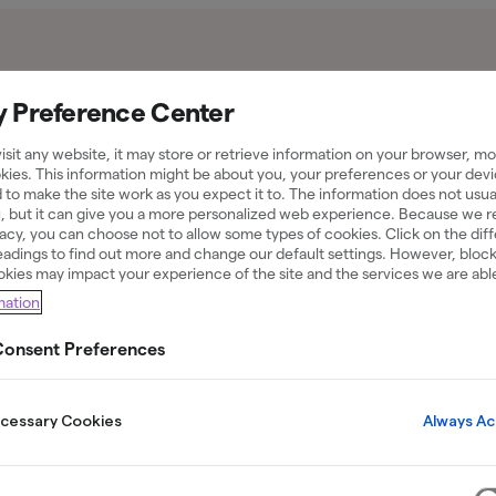
å att de samarbetar med Northmill Bank. Vi har inga sådana samarbeten. L
y Preference Center
sit any website, it may store or retrieve information on your browser, mos
kies. This information might be about you, your preferences or your devi
 to make the site work as you expect it to. The information does not usual
u, but it can give you a more personalized web experience. Because we 
ivacy, you can choose not to allow some types of cookies. Click on the dif
adings to find out more and change our default settings. However, bloc
okies may impact your experience of the site and the services we are able
tet – Skippa
mation
onsent Preferences
Always Ac
ecessary Cookies
 när du blir kund. Utan uttagsavgifter, valutapåsl