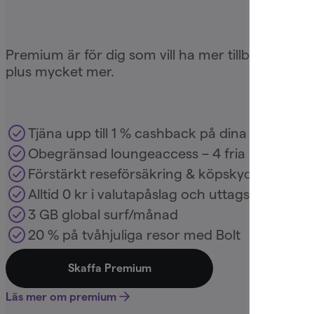
Premium är för dig som vill ha mer tillbaka på di
plus mycket mer.
Tjäna upp till 1 % cashback på dina köp
Obegränsad loungeaccess – 4 fria besök per 
Förstärkt reseförsäkring & köpskydd
Alltid 0 kr i valutapåslag och uttagsavgifter
3 GB global surf/månad
20 % på tvåhjuliga resor med Bolt
Skaffa Premium
Läs mer om premium