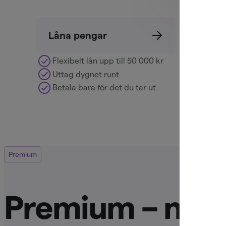
Låna pengar
Saml
Flexibelt lån upp till 50 000 kr
Saml
Uttag dygnet runt
Välj 
Betala bara för det du tar ut
Prel
Premium
Premium – när d