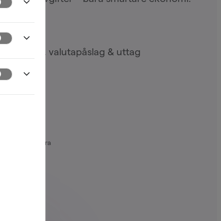
r i avgifter, valutapåslag & uttag
kr
itet, mängd och
de en eller flera
dömens äkthet