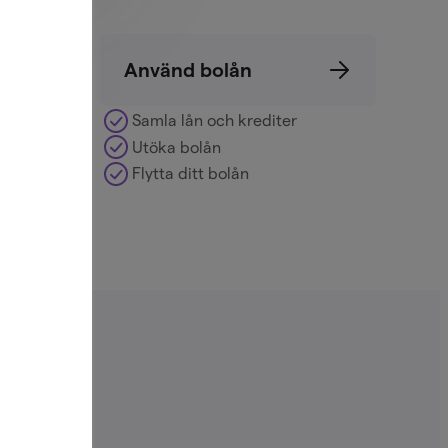
Använd bolån
ta
Samla lån och krediter
Utöka bolån
ti
Flytta ditt bolån