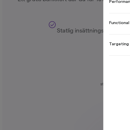
Performan
Functional
Statlig insättningsgaranti
Targeting
L
TrustScore ber
stjärnbetyg. Nor
produkter so