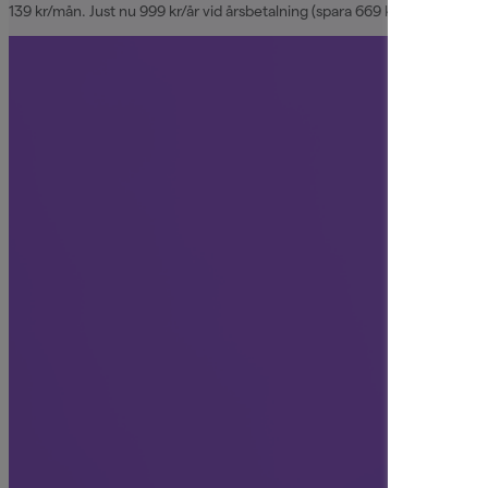
139 kr/mån. Just nu 999 kr/år vid årsbetalning (spara 669 kr)