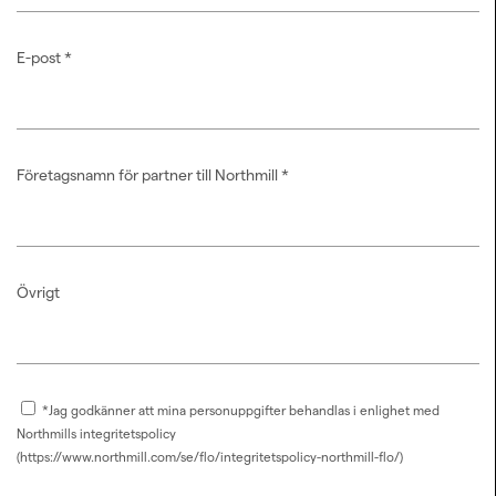
E-post
*
Företagsnamn för partner till Northmill
*
Övrigt
*Jag godkänner att mina personuppgifter behandlas i enlighet med
Northmills integritetspolicy
(https://www.northmill.com/se/flo/integritetspolicy-northmill-flo/)