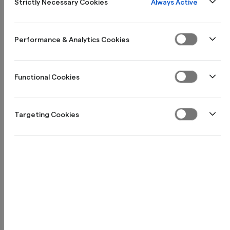
Always Active
Strictly Necessary Cookies
direkt
Performance & Analytics Cookies
När du skaffar Northmill-kortet får du automatiskt ett
personkonto med 1,00 % sparränta från dag ett. Kontot är
Functional Cookies
avgiftsfritt, tryggt, och omfattas av den statliga
insättningsgarantin – med 101 kr extra att starta med i
välkomstgåva.
Targeting Cookies
1,00 % sparränta från första dagen
101 kr i välkomstgåva
0 kr i avgifter, valutapåslag & uttag
Statlig insättningsgaranti