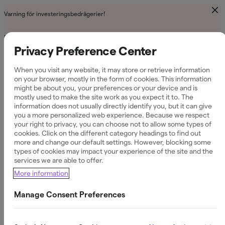
Varning för investeringsbedrägerier!
Bedragare sprider falska investeringserbjudanden via telefon, sms, e-post
och sociala medier. De lovar ofta hög avkastning med låg eller ingen risk
Privacy Preference Center
och försöker få dig att investera snabbt eller lämna ut känsliga uppgifter.
Investera aldrig efter uppmaningar från okända personer eller oombedda
When you visit any website, it may store or retrieve information
investeringstips. Kontrollera alltid företaget och erbjudandet innan du
on your browser, mostly in the form of cookies. This information
investerar.
might be about you, your preferences or your device and is
mostly used to make the site work as you expect it to. The
Observera: Vi har inga samarbeten med andra investeringsplattformar
information does not usually directly identify you, but it can give
eller tredje parter som erbjuder investeringar i vårt namn. Om någon
påstår sig representera oss eller hänvisar till ett samarbete med oss ska
you a more personalized web experience. Because we respect
du vara extra försiktig.
your right to privacy, you can choose not to allow some types of
cookies. Click on the different category headings to find out
more and change our default settings. However, blocking some
types of cookies may impact your experience of the site and the
Skaffa kort & konto
services we are able to offer.
More information
Personkonto med
Manage Consent Preferences
ränta – och 101 kr