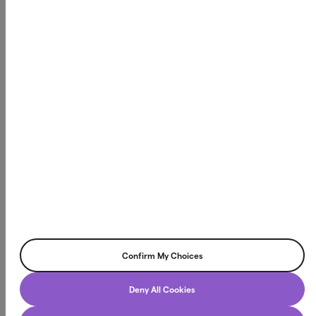
Vår vision är att förbättra människors ekonomiska liv
genom innovativa finansiella produkter som skapar
verkligt värde i vardagen.
Northmill Bank har tillstånd att bedriva bankverksamhet
och står under tillsyn av Finansinspektionen, vilket innebär
att vi följer svenska och europeiska regelverk för finansiell
stabilitet och konsumentskydd. Läs mer på
fi.se
Northmill Bank AB
Box 3616, 103 59 Stockholm
Org.nr. 556709-4866
Confirm My Choices
©2026 Northmill Bank AB. All rights reserved.
Deny All Cookies