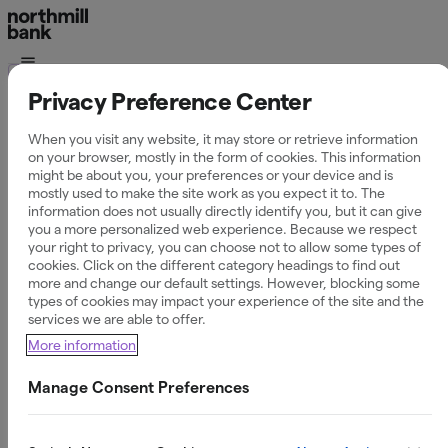
Ordlista
Privacy Preference Center
Vad är ett privatlån?
When you visit any website, it may store or retrieve information
on your browser, mostly in the form of cookies. This information
might be about you, your preferences or your device and is
mostly used to make the site work as you expect it to. The
information does not usually directly identify you, but it can give
you a more personalized web experience. Because we respect
Definition av privatlån
your right to privacy, you can choose not to allow some types of
cookies. Click on the different category headings to find out
more and change our default settings. However, blocking some
Ett
, ibland kallat
, är ett lån utan
privatlån
blancolån
types of cookies may impact your experience of the site and the
säkerhet som beviljas efter en individuell
services we are able to offer.
kreditprövning.
Du behöver alltså inte lämna bostad, bil
More information
eller annan egendom som säkerhet – långivaren bedömer i
stället din
och
.
återbetalningsförmåga
kreditscore
Manage Consent Preferences
Privatlån ges vanligtvis till privatpersoner och kan
användas till valfritt ändamål: renovering, oförutsedda