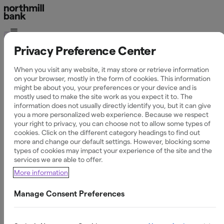
Ordlista
Privacy Preference Center
Vad är en lagfart?
When you visit any website, it may store or retrieve information
on your browser, mostly in the form of cookies. This information
might be about you, your preferences or your device and is
mostly used to make the site work as you expect it to. The
information does not usually directly identify you, but it can give
you a more personalized web experience. Because we respect
Definition av lagfart
your right to privacy, you can choose not to allow some types of
cookies. Click on the different category headings to find out
more and change our default settings. However, blocking some
Lagfart är ett bevis på att du äger en fastighet. Den
types of cookies may impact your experience of the site and the
registreras hos
när du köpt, fått eller ärvt en
Lantmäteriet
services we are able to offer.
bostad eller tomt.
Lagfarten visar vem som är juridisk ägare
More information
och är en förutsättning för att du ska kunna belåna, sälja
eller pantsätta fastigheten.
Manage Consent Preferences
Fördjupad förklaring – så