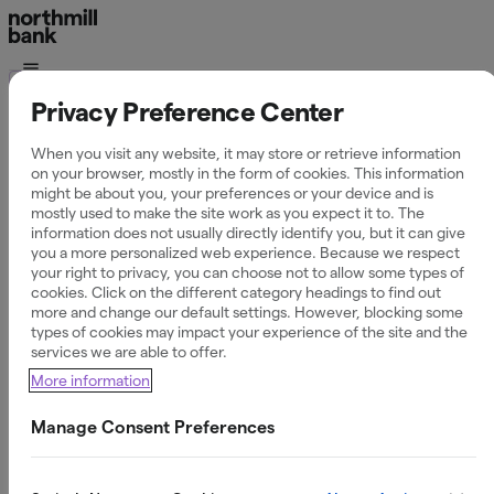
Ordlista
Privacy Preference Center
Vad är ett
When you visit any website, it may store or retrieve information
on your browser, mostly in the form of cookies. This information
kreditprövning?
might be about you, your preferences or your device and is
mostly used to make the site work as you expect it to. The
information does not usually directly identify you, but it can give
you a more personalized web experience. Because we respect
your right to privacy, you can choose not to allow some types of
cookies. Click on the different category headings to find out
Definition av
more and change our default settings. However, blocking some
types of cookies may impact your experience of the site and the
kreditprövning
services we are able to offer.
More information
Kreditprövning innebär att en långivare granskar din
Manage Consent Preferences
ekonomiska situation för att avgöra om du har förmåga att
betala tillbaka ett lån. Den baseras på uppgifter om
inkomst, skulder, levnadskostnader och tidigare