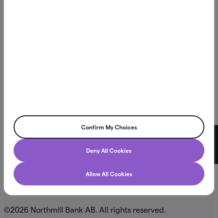
villkor.
Vår vision är att förbättra människors ekonomiska liv
genom innovativa finansiella produkter som skapar
verkligt värde i vardagen.
Northmill Bank har tillstånd att bedriva bankverksamhet
och står under tillsyn av Finansinspektionen, vilket innebär
att vi följer svenska och europeiska regelverk för finansiell
stabilitet och konsumentskydd. Läs mer på
fi.se
Confirm My Choices
Northmill Bank AB
Chatt
Deny All Cookies
Box 3616, 103 59 Stockholm
Allow All Cookies
Org.nr. 556709-4866
©2026 Northmill Bank AB. All rights reserved.