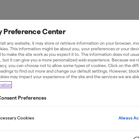
y Preference Center
sit any website, it may store or retrieve information on your browser, mos
ll traditionell
kies. This information might be about you, your preferences or your devi
 to make the site work as you expect it to. The information does not usual
u, but it can give you a more personalized web experience. Because we 
ivacy, you can choose not to allow some types of cookies. Click on the dif
adings to find out more and change our default settings. However, bloc
okies may impact your experience of the site and the services we are able
mation
onsent Preferences
rre klumpsumma på kontot direkt. Det kan passa o
– och där kan en kontokredit passa bättre.
Always Ac
ecessary Cookies
ökan