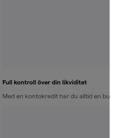
Full kontroll över din likviditet
Med en kontokredit har du alltid en buffert redo