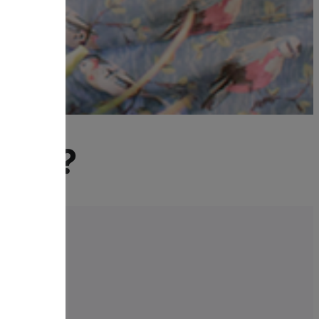
gslån?