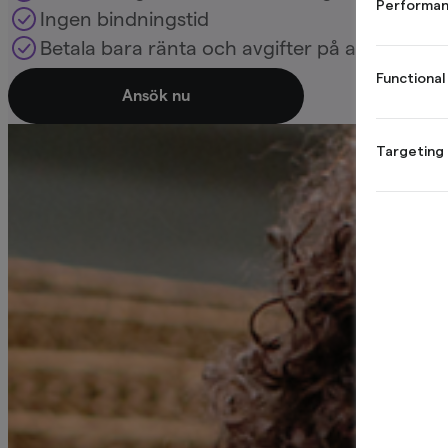
Performan
Ingen bindningstid
Betala bara ränta och avgifter på använt be
Functional
Ansök nu
Targeting