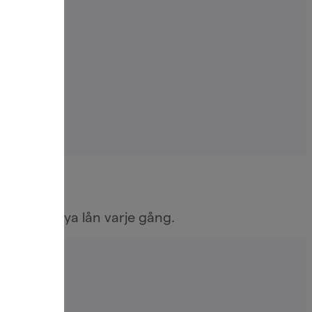
nsöka om nya lån varje gång.