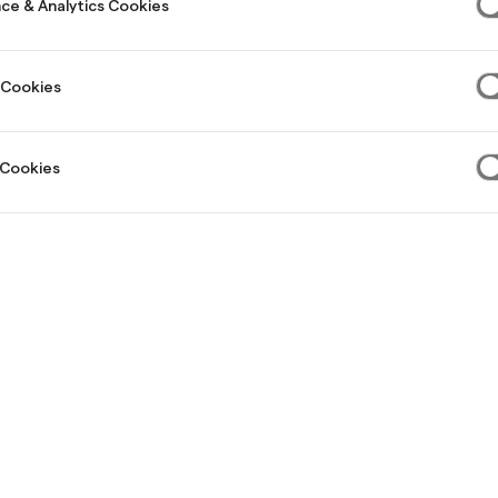
ce & Analytics Cookies
äknas baserat på alla omdömen hos Trustpilot, med beaktande av aktual
thmill bjuder slumpmässigt in kunder som har kontaktat kundservice gällan
m de har att lämna omdömen, dessa markeras som verifierade. Andra om
kontrolleras inte.
 Cookies
 Cookies