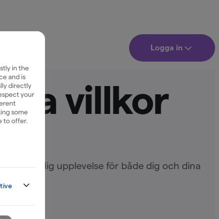
Logga in
tly in the
ce and is
ina villkor
ly directly
respect your
ferent
king some
 to offer.
apa en smidig upplevelse för både dig och dina
tive