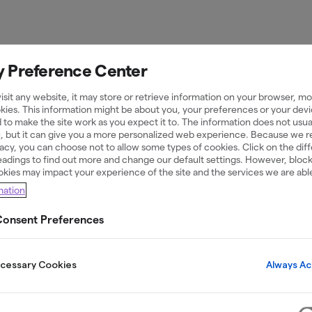
y Preference Center
sit any website, it may store or retrieve information on your browser, mos
kies. This information might be about you, your preferences or your devi
smidigt – på d
 to make the site work as you expect it to. The information does not usual
u, but it can give you a more personalized web experience. Because we 
ivacy, you can choose not to allow some types of cookies. Click on the dif
adings to find out more and change our default settings. However, bloc
okies may impact your experience of the site and the services we are able
mation
onsent Preferences
t hantera transaktioner, öka effektiviteten och sk
kunder.
Always Ac
ecessary Cookies