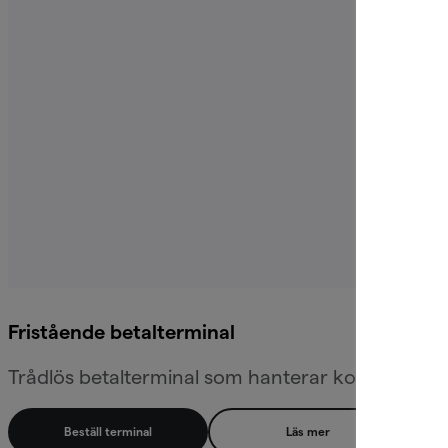
Fristående betalterminal
Trådlös betalterminal som hanterar kort, Swish och
Beställ terminal
Läs mer