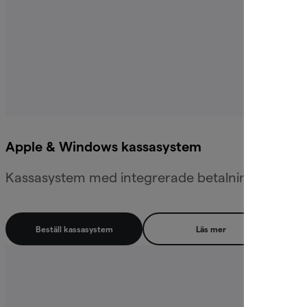
Apple & Windows kassasystem
Kassasystem med integrerade betalningar som före
Beställ kassasystem
Läs mer