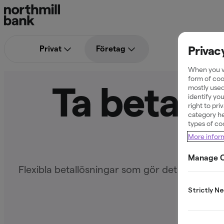
Privac
Privat
Företag
When you vi
form of coo
Ta betalt 
mostly used
identify yo
right to pr
category he
types of co
More infor
Manage C
Flexibla betallösningar som gör det enkelt at
Strictly N