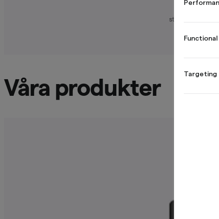
Performan
TrustScore ber
stjärnbetyg. Nor
produkter so
Functional
Targeting
Våra produkter