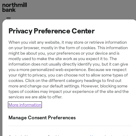
Privacy Preference Center
Lösningar för
When you visit any website, it may store or retrieve information
restauranger &
on your browser, mostly in the form of cookies. This information
might be about you, your preferences or your device and is
mostly used to make the site work as you expect it to. The
caféer
information does not usually directly identify you, but it can give
you a more personalized web experience. Because we respect
your right to privacy, you can choose not to allow some types of
cookies. Click on the different category headings to find out
more and change our default settings. However, blocking some
types of cookies may impact your experience of the site and the
Från att säkra råvaror och hantera säsongsvariationer till
services we are able to offer.
att investera i ny utrustning – våra lösningar är utformade
More information
för att skapa stabilitet och lönsamhet i din restaurang varje
dag.
Manage Consent Preferences
Till banktjänster för företag