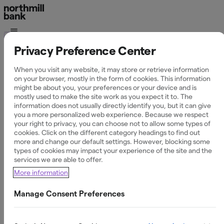
Ordlista
Privacy Preference Center
Vad är valutapåslag?
When you visit any website, it may store or retrieve information
on your browser, mostly in the form of cookies. This information
might be about you, your preferences or your device and is
mostly used to make the site work as you expect it to. The
information does not usually directly identify you, but it can give
Definition av valutapåslag
you a more personalized web experience. Because we respect
your right to privacy, you can choose not to allow some types of
cookies. Click on the different category headings to find out
Ett valutapåslag (även kallat växlingsavgift) är en
more and change our default settings. However, blocking some
procentuell avgift som de flesta banker och kortutgivare
types of cookies may impact your experience of the site and the
lägger på när du gör ett köp eller uttag i en annan valuta
services we are able to offer.
än svenska kronor (SEK). Avgiften täcker bankens
More information
administrativa kostnader och risker vid valutaväxling.
Manage Consent Preferences
Så fungerar valutapåslag i
praktiken