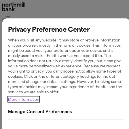
Ordlista
Privacy Preference Center
Kreditkort vs. Debetkort
When you visit any website, it may store or retrieve information
on your browser, mostly in the form of cookies. This information
might be about you, your preferences or your device and is
mostly used to make the site work as you expect it to. The
information does not usually directly identify you, but it can give
Definition av korttyperna
you a more personalized web experience. Because we respect
your right to privacy, you can choose not to allow some types of
cookies. Click on the different category headings to find out
Skillnaden mellan ett kreditkort och ett debetkort (även
more and change our default settings. However, blocking some
kallat bankkort) ligger i varifrån pengarna dras vid ett köp.
types of cookies may impact your experience of the site and the
Med ett debetkort dras pengarna direkt från ditt eget
services we are able to offer.
bankkonto, medan ett kreditkort innebär att du lånar
More information
pengar av kortutgivaren fram till dess att din
månadsfaktura förfaller.
Manage Consent Preferences
Så fungerar de i praktiken