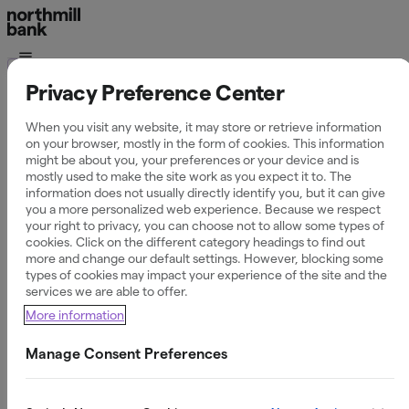
Ordlista
Privacy Preference Center
Vad är CVC-kod och
When you visit any website, it may store or retrieve information
on your browser, mostly in the form of cookies. This information
CVV-kod?
might be about you, your preferences or your device and is
mostly used to make the site work as you expect it to. The
information does not usually directly identify you, but it can give
you a more personalized web experience. Because we respect
your right to privacy, you can choose not to allow some types of
cookies. Click on the different category headings to find out
Definition av CVC och CVV
more and change our default settings. However, blocking some
types of cookies may impact your experience of the site and the
CVC (Card Verification Code) och CVV (Card Verification
services we are able to offer.
Value) är säkerhetskoder som används för att verifiera att
More information
den som genomför ett köp på distans, till exempel på
internet, faktiskt har det fysiska kortet i sin besittning.
Manage Consent Preferences
Koden fungerar som ett extra lager av säkerhet utöver
kortnumret och utgångsdatumet.