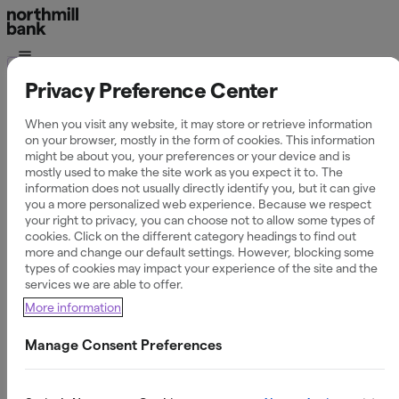
Ordlista
Privacy Preference Center
Vad är kontaktlös
When you visit any website, it may store or retrieve information
on your browser, mostly in the form of cookies. This information
betalning?
might be about you, your preferences or your device and is
mostly used to make the site work as you expect it to. The
information does not usually directly identify you, but it can give
you a more personalized web experience. Because we respect
your right to privacy, you can choose not to allow some types of
cookies. Click on the different category headings to find out
Definition av Kontaktlös betalning
more and change our default settings. However, blocking some
types of cookies may impact your experience of the site and the
Kontaktlös betalning är en teknik som gör det möjligt att
services we are able to offer.
betala genom att hålla ditt bankkort eller din mobiltelefon
More information
mot en betalterminal. Genom NFC-teknik (Near Field
Communication) överförs betalningsinformationen trådlöst
Manage Consent Preferences
på ett avstånd av några centimeter utan att du behöver
sätta in kortet i maskinen.