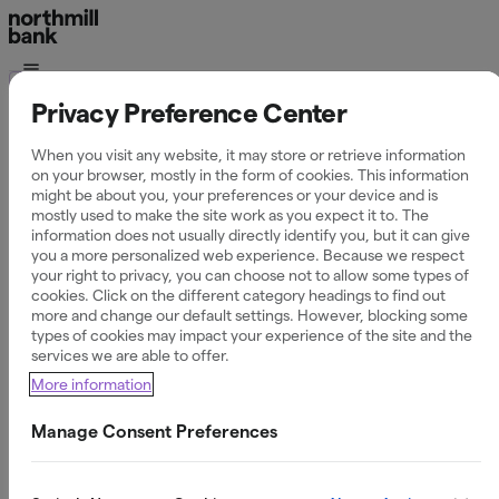
Ordlista
Privacy Preference Center
Vad är skimming?
When you visit any website, it may store or retrieve information
on your browser, mostly in the form of cookies. This information
might be about you, your preferences or your device and is
mostly used to make the site work as you expect it to. The
information does not usually directly identify you, but it can give
Definition av Skimming
you a more personalized web experience. Because we respect
your right to privacy, you can choose not to allow some types of
cookies. Click on the different category headings to find out
Skimming är en form av kortbedrägeri där bedragare
more and change our default settings. However, blocking some
använder teknisk utrustning för att olagligt kopiera
types of cookies may impact your experience of the site and the
informationen från magnetremsan på ett betalkort. Detta
services we are able to offer.
sker ofta vid uttagsautomater eller obemannade
More information
betalterminaler (t.ex. vid bensinstationer) för att senare
skapa ett falskt kort och länsa kontot.
Manage Consent Preferences
Fördjupad förklaring – så