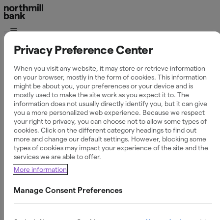
Privacy Preference Center
Företagskort
When you visit any website, it may store or retrieve information
on your browser, mostly in the form of cookies. This information
might be about you, your preferences or your device and is
mostly used to make the site work as you expect it to. The
information does not usually directly identify you, but it can give
Det smarta valet för företag som vill ha enkelhet,
you a more personalized web experience. Because we respect
flexibilitet och full koll på sina utgifter – utan krångliga
your right to privacy, you can choose not to allow some types of
villkor. Företagskortet är direkt kopplat till ditt
cookies. Click on the different category headings to find out
företagskonto, så du ser alla transaktioner på ett ställe.
more and change our default settings. However, blocking some
types of cookies may impact your experience of the site and the
services we are able to offer.
Börja använd kortet direkt när du fått det
More information
Få full kontroll över ditt företags ekonomi
Säkerhetsfunktioner som minimerar risken för
Manage Consent Preferences
bedrägerier