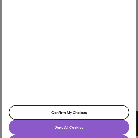
Improve financial life
Northmill är en teknikdriven koncern med Northmill Bank i
centrum. Vi utvecklar moderna banktjänster som gör det
enklare för människor att spara, betala och låna på sina
villkor.
Vår vision är att förbättra människors ekonomiska liv
genom innovativa finansiella produkter som skapar
verkligt värde i vardagen.
Northmill Bank har tillstånd att bedriva bankverksamhet
och står under tillsyn av Finansinspektionen, vilket innebär
att vi följer svenska och europeiska regelverk för finansiell
stabilitet och konsumentskydd. Läs mer på
fi.se
Confirm My Choices
Northmill Bank AB
Chatt
Deny All Cookies
Box 3616, 103 59 Stockholm