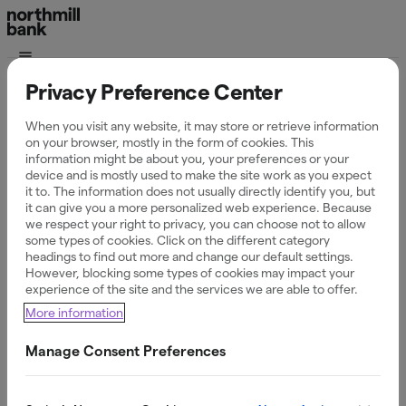
Privacy Preference Center
Viktig information:
When you visit any website, it may store or retrieve information
Uppdatering gällande
on your browser, mostly in the form of cookies. This
information might be about you, your preferences or your
sänkt livsmedelsmoms
device and is mostly used to make the site work as you expect
it to. The information does not usually directly identify you, but
it can give you a more personalized web experience. Because
we respect your right to privacy, you can choose not to allow
some types of cookies. Click on the different category
Från och med den 1 april 2026 sänks momsen på livsmedel
headings to find out more and change our default settings.
från 12 % till 6 %. Den tillfälliga sänkningen gäller för
However, blocking some types of cookies may impact your
livsmedel i butik och all mat som säljs som takeaway. För
experience of the site and the services we are able to offer.
mat som äts på plats i restaurangen gäller fortfarande 12 %
More information
moms, precis som tidigare. Denna ändring sker i enlighet
med lag (SFS 2026:118).
Manage Consent Preferences
Vi har tagit fram guider nedan för hur du hanterar detta i
ditt system.