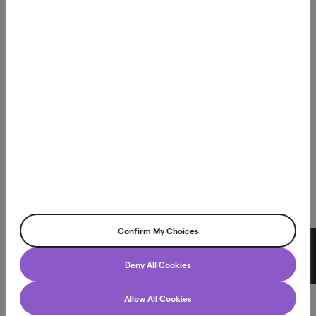
Northmill är en teknikdriven koncern med Northmill Bank i
centrum. Vi utvecklar moderna banktjänster som gör det
enklare för människor att spara, betala och låna på sina
villkor.
Vår vision är att förbättra människors ekonomiska liv
genom innovativa finansiella produkter som skapar
verkligt värde i vardagen.
Northmill Bank har tillstånd att bedriva bankverksamhet
och står under tillsyn av Finansinspektionen, vilket innebär
att vi följer svenska och europeiska regelverk för finansiell
stabilitet och konsumentskydd. Läs mer på
fi.se
Confirm My Choices
Northmill Bank AB
Chatt
Deny All Cookies
Box 3616, 103 59 Stockholm
Allow All Cookies
Org.nr. 556709-4866