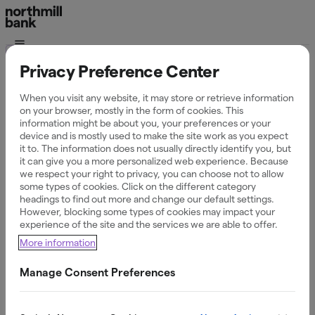
Hjälp
Privacy Preference Center
Vanliga frågor och
When you visit any website, it may store or retrieve information
on your browser, mostly in the form of cookies. This
information might be about you, your preferences or your
svar om våra
device and is mostly used to make the site work as you expect
it to. The information does not usually directly identify you, but
tilläggstjänster
it can give you a more personalized web experience. Because
we respect your right to privacy, you can choose not to allow
some types of cookies. Click on the different category
headings to find out more and change our default settings.
However, blocking some types of cookies may impact your
experience of the site and the services we are able to offer.
Bokningssystem
More information
Ett smidigt bokningssystem för kunder att boka tjänster
Manage Consent Preferences
online, med 24/7 tillgänglighet.
Läs frågor och svar