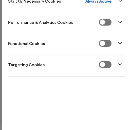
Always Active
Strictly Necessary Cookies
Läs om hur du installerar programmet
Performance & Analytics Cookies
Läs om hur du konfigurerar etikettprogrammet
Functional Cookies
Targeting Cookies
Tips om skrivare
Testa och välj mall