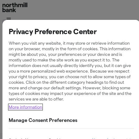
Hårdvara
Privacy Preference Center
Ettikettskrivare
When you visit any website, it may store or retrieve information
on your browser, mostly in the form of cookies. This information
might be about you, your preferences or your device and is
mostly used to make the site work as you expect it to. The
Northmill Etikettutskrift är ett enkelt litet program för att
information does not usually directly identify you, but it can give
you a more personalized web experience. Because we respect
skriva ut artiklar från ditt artikelregister till olika typer av
your right to privacy, you can choose not to allow some types of
etiketter, tex prislappar eller hyllkantetiketter.
cookies. Click on the different category headings to find out
Programmet integreras med Northmill HUB. Manualen
more and change our default settings. However, blocking some
beskriver hur du konfigurerar programmet och för den lite
types of cookies may impact your experience of the site and the
mer avancerade användaren även hur du kan anpassa
services we are able to offer.
utskrifterna i detalj genom att editera de medföljande
More information
XML-mallarna.
Manage Consent Preferences
Installation & konfigurering