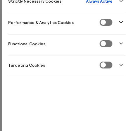
Läs mer om våra privatlån
Always Active
Strictly Necessary Cookies
Välj uttagsbelopp
Performance & Analytics Cookies
25 000 kr
Functional Cookies
1 000 kr
50 000 kr
Targeting Cookies
Minst att betala per månad (exempelränta: 19,50 %):
691 kr
Totalt att återbetala:
41 451 kr
Gå vidare till ansökan
Individuell räntesättning 7,90 % - 21,90 % (Effektiv ränta 9,71 % - 29,34