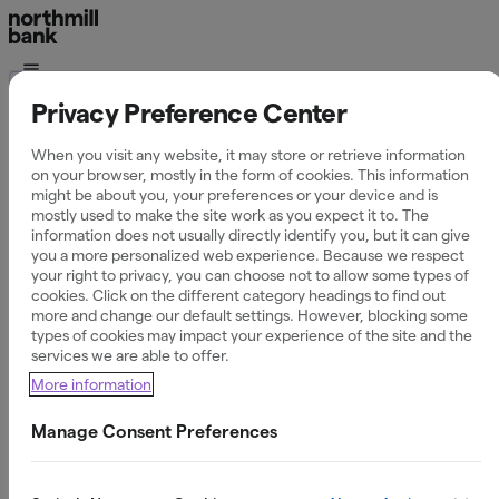
Låna pengar
Privacy Preference Center
Privatlån upp till 50
When you visit any website, it may store or retrieve information
on your browser, mostly in the form of cookies. This information
might be about you, your preferences or your device and is
000 kr
mostly used to make the site work as you expect it to. The
information does not usually directly identify you, but it can give
you a more personalized web experience. Because we respect
your right to privacy, you can choose not to allow some types of
cookies. Click on the different category headings to find out
Flexibla villkor för dina behov
more and change our default settings. However, blocking some
types of cookies may impact your experience of the site and the
services we are able to offer.
Ansök om privatlån upp till 50 000 kr – en flexibel lösning
More information
där du endast betalar ränta för det belopp du använder.
Anpassa återbetalningen efter dina behov och få tydliga
Manage Consent Preferences
villkor utan dolda avgifter.