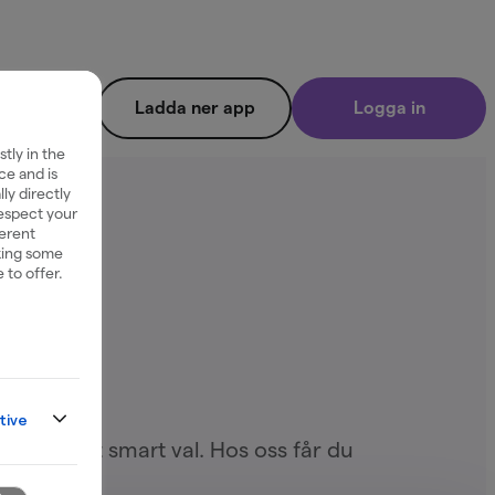
Ladda ner app
Logga in
tly in the
ce and is
ly directly
respect your
ferent
king some
 to offer.
tive
 kronor ett smart val. Hos oss får du
änns.