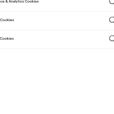
ce & Analytics Cookies
Välj uttagsbelopp
 Cookies
25 000 kr
 Cookies
Minst att betala per månad (exempelränta: 19,50 %):
691 kr
Totalt att återbetala:
41 451 kr