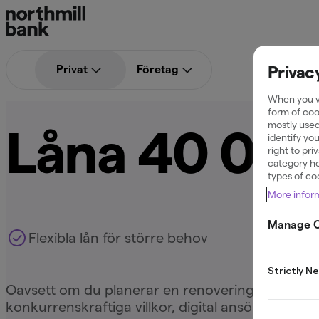
Privac
Kontokredit
Privat
Företag
When you vi
form of coo
Låna 40 000
mostly used
identify yo
right to pr
category he
types of co
More infor
Manage C
Flexibla lån för större behov
Strictly N
Oavsett om du planerar en renovering, ett bilköp, 
konkurrenskraftiga villkor, digital ansökningsp