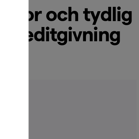
llkor och tydlig
 kreditgivning
em