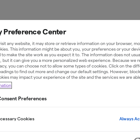
y Preference Center
sit any website, it may store or retrieve information on your browser, mos
kies. This information might be about you, your preferences or your devi
 kronor
 to make the site work as you expect it to. The information does not usual
u, but it can give you a more personalized web experience. Because we 
ivacy, you can choose not to allow some types of cookies. Click on the dif
adings to find out more and change our default settings. However, bloc
okies may impact your experience of the site and the services we are able
mation
onsent Preferences
Always Ac
ecessary Cookies
eller vill samla dyra krediter är ett lån på 40 000
rocess och pengar utbetalda direkt när lånet godk