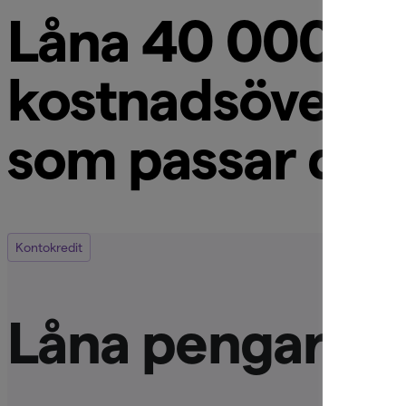
Låna 40 000 kron
kostnadsöversik
som passar din
Kontokredit
Låna pengar nä