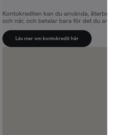
Kontokrediten kan du använda, återbetala och an
och när, och betalar bara för det du använder.
Läs mer om kontokredit här