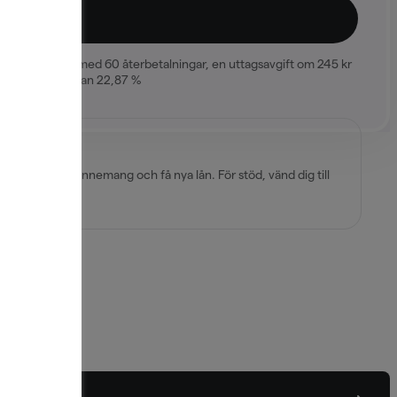
lig) under fem år med 60 återbetalningar, en uttagsavgift om 245 kr
n effektiva räntan 22,87 %
stad, teckna abonnemang och få nya lån. För stöd, vänd dig till