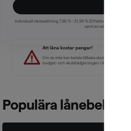
Individuell räntesättning 7,90 % - 21,90 % (Effektiv ränta 9,71 % 
samt en administrativ mån
Att låna kostar pengar!
Om du inte kan betala tillbaka skulden i tid riske
budget- och skuldrådgivningen i din kommun. Ko
Populära lånebelopp