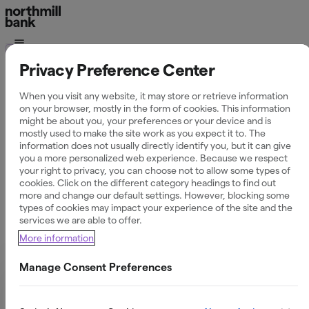
Kontokredit
Privacy Preference Center
Låna 20 000 kronor
When you visit any website, it may store or retrieve information
on your browser, mostly in the form of cookies. This information
might be about you, your preferences or your device and is
mostly used to make the site work as you expect it to. The
information does not usually directly identify you, but it can give
Flexibla villkor för större utgifter
you a more personalized web experience. Because we respect
your right to privacy, you can choose not to allow some types of
cookies. Click on the different category headings to find out
more and change our default settings. However, blocking some
Behöver du låna 20 000 kronor? Ett lån som passar för
types of cookies may impact your experience of the site and the
större utgifter som resor, hemelektronik eller oväntade
services we are able to offer.
kostnader. Vi erbjuder tydliga villkor, flexibel återbetalning
More information
och en trygg låneprocess.
Manage Consent Preferences
Välj uttagsbelopp