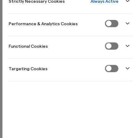
Always Active
Strictly Necessary Cookies
25 000 kr
Performance & Analytics Cookies
1 000 kr
50 000 kr
Functional Cookies
Minst att betala per månad (exempelränta: 19,50 %):
691 kr
Targeting Cookies
Totalt att återbetala:
41 451 kr
Gå vidare till ansökan
Individuell räntesättning 7,90 % - 21,90 % (Effektiv ränta 9,71 % - 29,34
%). Prisexempel: Vid kredit om 50 000 kr till 19,50 % årsränta (rörlig)
under fem år med 60 återbetalningar, en uttagsavgift om 245 kr samt
en administrativ månadsavgift om 29 kr blir månadsbeloppet 1 347 kr
(totalt 80 775 kr) och den effektiva räntan 22,87 %