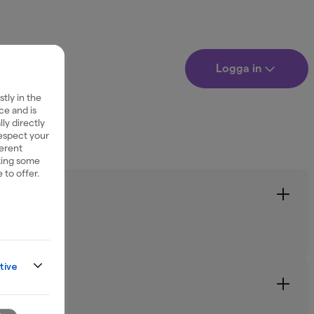
Logga in
tly in the
ce and is
ly directly
respect your
ferent
king some
 to offer.
tive