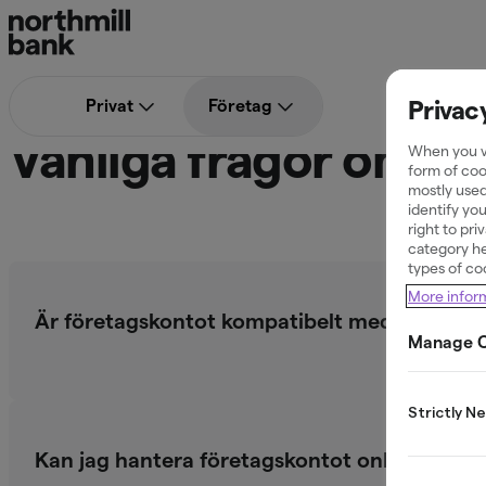
Privac
Privat
Företag
Vanliga frågor om k
When you vi
form of coo
mostly used
identify yo
right to pr
category he
types of co
More infor
Är företagskontot kompatibelt med något b
Manage C
Strictly N
Kan jag hantera företagskontot online?