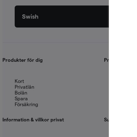
Swish
Produkter för dig
Produkter för 
Kort
Finansier
Privatlån
Fastighet
Bolån
Betalnin
Spara
Konton
Försäkring
Swish
Information & villkor privat
Support & lega