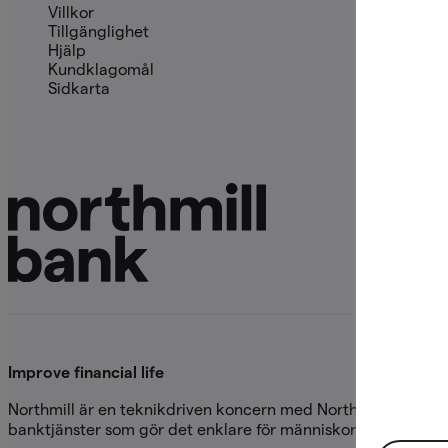
Villkor
Villkor
Tillgänglighet
Hjälp
Hjälp
Kundkla
Kundklagomål
Våra pris
Sidkarta
Anmälan 
Improve financial life
Northmill är en teknikdriven koncern med Northmill Bank i 
banktjänster som gör det enklare för människor att spara, bet