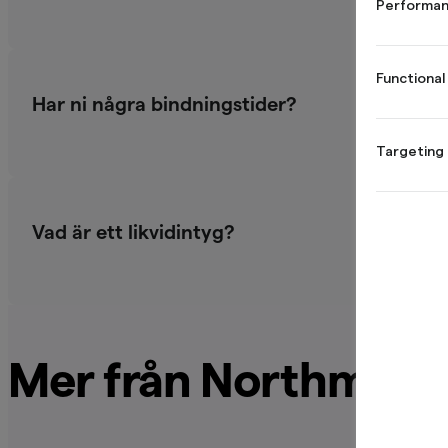
Performan
Functional
Har ni några bindningstider?
Targeting
Vad är ett likvidintyg?
Mer från Northmill 