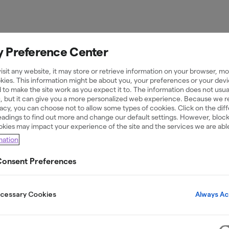
y Preference Center
onton
sit any website, it may store or retrieve information on your browser, mos
kies. This information might be about you, your preferences or your devi
 to make the site work as you expect it to. The information does not usual
u, but it can give you a more personalized web experience. Because we 
ivacy, you can choose not to allow some types of cookies. Click on the dif
adings to find out more and change our default settings. However, bloc
okies may impact your experience of the site and the services we are able
mation
okföringssystem?
onsent Preferences
Always Ac
ecessary Cookies