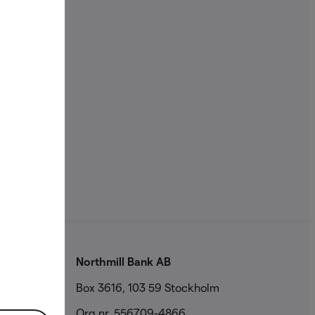
r
Northmill Bank AB
Box 3616, 103 59 Stockholm
Org.nr. 556709-4866