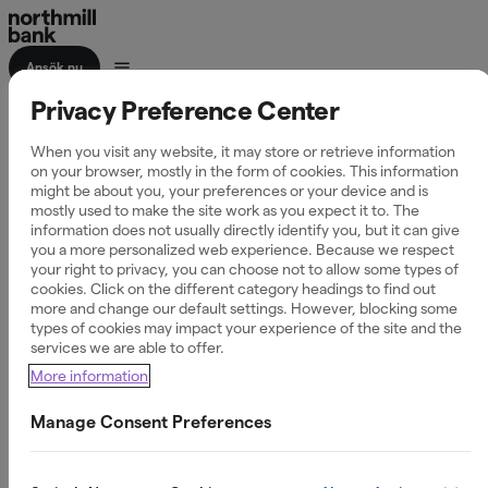
Ansök nu
Privacy Preference Center
Tillväxtfinansiering
When you visit any website, it may store or retrieve information
för företag
on your browser, mostly in the form of cookies. This information
might be about you, your preferences or your device and is
mostly used to make the site work as you expect it to. The
information does not usually directly identify you, but it can give
you a more personalized web experience. Because we respect
your right to privacy, you can choose not to allow some types of
När ditt företag växer uppstår nya möjligheter - och nya
cookies. Click on the different category headings to find out
more and change our default settings. However, blocking some
kapitalbehov. Med flexibel tillväxtfinansiering från
types of cookies may impact your experience of the site and the
Northmill kan du investera i personal, produkter eller nya
services we are able to offer.
marknader.
More information
Manage Consent Preferences
Finansiering för offensiva satsningar