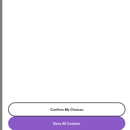
verkligt värde i vardagen.
Northmill Bank har tillstånd att bedriva bankverksamhet
och står under tillsyn av Finansinspektionen, vilket innebär
att vi följer svenska och europeiska regelverk för finansiell
stabilitet och konsumentskydd. Läs mer på
fi.se
Northmill Bank AB
Box 3616, 103 59 Stockholm
Org.nr. 556709-4866
©2026 Northmill Bank AB. All rights reserved.
Confirm My Choices
Chatt
Deny All Cookies