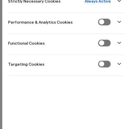
Always Active
Strictly Necessary Cookies
Behåll ägandet inga externa investerare
Flexibel återbetalning
Performance & Analytics Cookies
Öppna en kredit nu
Functional Cookies
Targeting Cookies