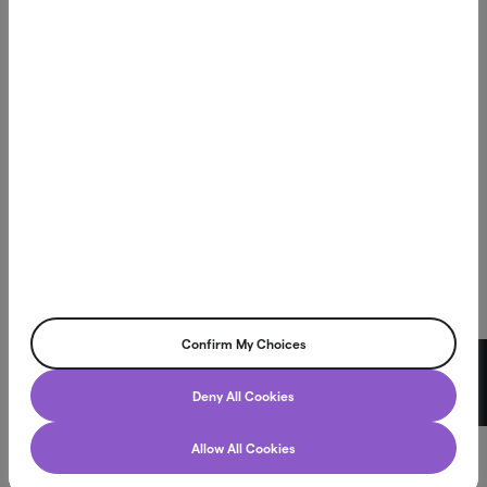
Improve financial life
Northmill Bank on pankki, jonka tavoite on kehittää
helposti lähestyttäviä ja turvallisia rahoituspalveluita
kuluttajille uuden teknologian ja innovaatioiden kautta.
Confirm My Choices
Northmill Bank AB, filial i Finland
Chat
Deny All Cookies
Linnoitustie 4b, 02600 Espoo
Y-tunnus 3166457-1
Allow All Cookies