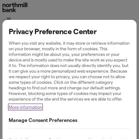
Privacy Preference Center
Miten voimme
When you visit any website, it may store or retrieve information
auttaa sinua? Täältä
on your browser, mostly in the form of cookies. This
information might be about you, your preferences or your
device and is mostly used to make the site work as you expect
löydät vastaukset
it to. The information does not usually directly identify you, but
it can give you a more personalized web experience. Because
we respect your right to privacy, you can choose not to allow
yleisimpiin
some types of cookies. Click on the different category
headings to find out more and change our default settings.
kysymyksiin
However, blocking some types of cookies may impact your
experience of the site and the services we are able to offer.
More information
Manage Consent Preferences