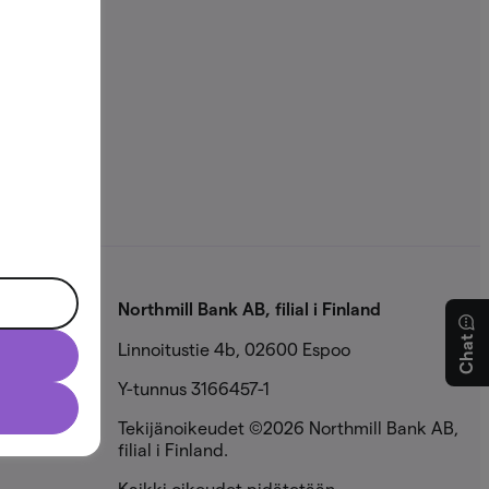
Northmill Bank AB, filial i Finland
Chat
Linnoitustie 4b, 02600 Espoo
Y-tunnus 3166457-1
Tekijänoikeudet ©2026 Northmill Bank AB,
filial i Finland.
Kaikki oikeudet pidätetään.