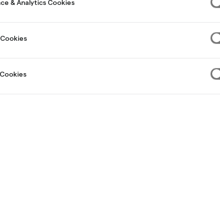
ce & Analytics Cookies
ketaan kaikkien Trustpilot-arvostelujen perusteella, huomioiden ajankohta
hmill kutsuu satunnaisesti asiakkaita, jotka ovat olleet yhteydessä asiakasp
amman tuotteensa osalta, jättämään arvosteluja, ja nämä merkitään var
 Cookies
 Cookies