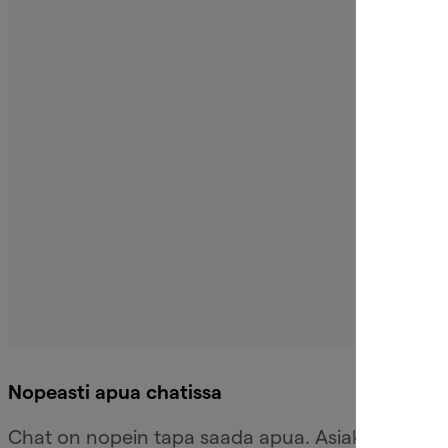
Nopeasti apua chatissa
Chat on nopein tapa saada apua. Asiakaspalvelu