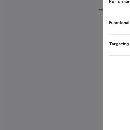
Performan
TrustScore las
tähtiarviot. Nort
use
Functional
Targeting