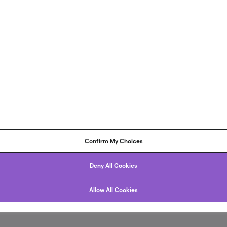
Tietosuojakaytanto
Evästeasetukset
Confirm My Choices
ähestyttäviä ja turvallisia
Deny All Cookies
ioiden kautta.
Allow All Cookies