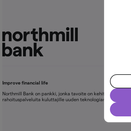
Improve financial life
Northmill Bank on pankki, jonka tavoite on kehittää helposti l
rahoituspalveluita kuluttajille uuden teknologian ja innovaat