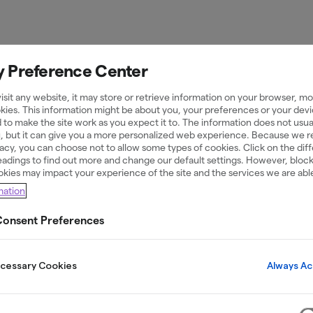
y Preference Center
sit any website, it may store or retrieve information on your browser, mos
kies. This information might be about you, your preferences or your devi
 to make the site work as you expect it to. The information does not usual
Yhteystiedo
u, but it can give you a more personalized web experience. Because we 
ivacy, you can choose not to allow some types of cookies. Click on the dif
adings to find out more and change our default settings. However, bloc
okies may impact your experience of the site and the services we are able
mation
onsent Preferences
stoluotosta? Olemme täällä sinua varten - asiakaspa
Always Ac
ecessary Cookies