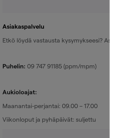
Asiakaspalvelu
Etkö löydä vastausta kysymykseesi? Asiakaspalvel
09 747 91185 (ppm/mpm)
Puhelin:
Aukioloajat:
Maanantai-perjantai: 09.00 – 17.00
Viikonloput ja pyhäpäivät: suljettu