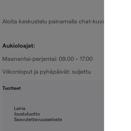
Aloita keskustelu painamalla chat-kuvaketta oik
Aukioloajat:
Maanantai-perjantai: 09.00 – 17.00
Viikonloput ja pyhäpäivät: suljettu
Tuotteet
Laina
Joustoluotto
Saavutettavuusseloste