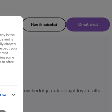
Hae ilmaiseksi
Omat sivut
tly in the
ce and is
ly directly
t
respect your
ferent
king some
 to offer.
lvelun yhteystiedot ja aukioloajat löydät alta.
tive